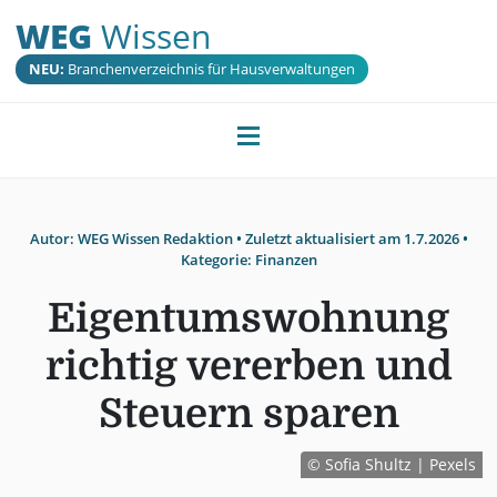
WEG
Wissen
NEU:
Branchenverzeichnis für Hausverwaltungen
Autor:
WEG Wissen Redaktion
• Zuletzt aktualisiert am
1.7.2026
•
Kategorie:
Finanzen
Eigentumswohnung
richtig vererben und
Steuern sparen
© Sofia Shultz | Pexels