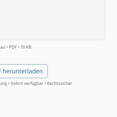
hau
• PDF
• 70 KB
F herunterladen
rung •
Sofort verfügbar
• Rechtssicher