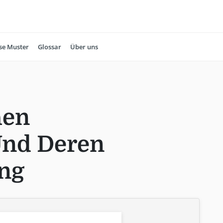
se Muster
Glossar
Über uns
hen
Und Deren
ung