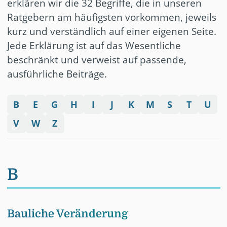
erklären wir die
32
Begriffe, die in unseren
Ratgebern am häufigsten vorkommen, jeweils
kurz und verständlich auf einer eigenen Seite.
Jede Erklärung ist auf das Wesentliche
beschränkt und verweist auf passende,
ausführliche Beiträge.
B
E
G
H
I
J
K
M
S
T
U
V
W
Z
B
Bauliche Veränderung