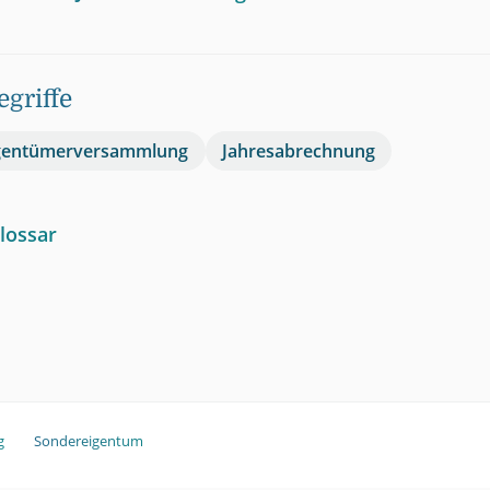
griffe
gentümerversammlung
Jahresabrechnung
lossar
g
Sondereigentum