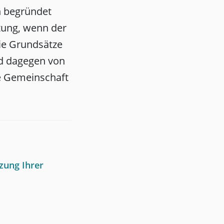
n begründet
htung, wenn der
ie Grundsätze
nd dagegen von
ie Gemeinschaft
zung Ihrer