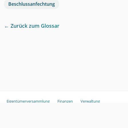
Beschlussanfechtung
← Zurück zum Glossar
Eigentümerversammlung
Finanzen
Verwaltung
Sondereigentum
Copyright ©
2026
ganztags.
Glossar
Haftungsausschluss
Im
pressum
GmbH