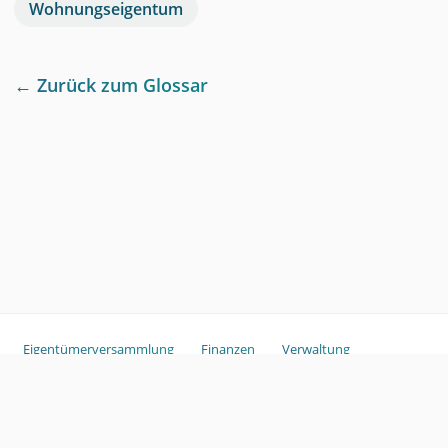
Wohnungseigentum
← Zurück zum Glossar
Eigentümerversammlung
Finanzen
Verwaltung
Sondereigentum
Copyright ©
2026
ganztags.
Glossar
Haftungsausschluss
Im
pressum
GmbH