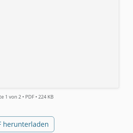
te 1 von 2
• PDF
• 224 KB
F herunterladen