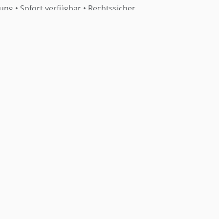
rung •
Sofort verfügbar
• Rechtssicher
Muster Beschlussantrag:
Untersagung Einer
Zweckentfremdenden Nutzung Und
Rückbau Im