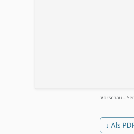
Vorschau
– Sei
↓ Als PD