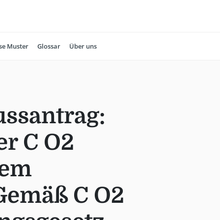
se Muster
Glossar
Über uns
ssantrag:
r C O2
Dem
Gemäß C O2