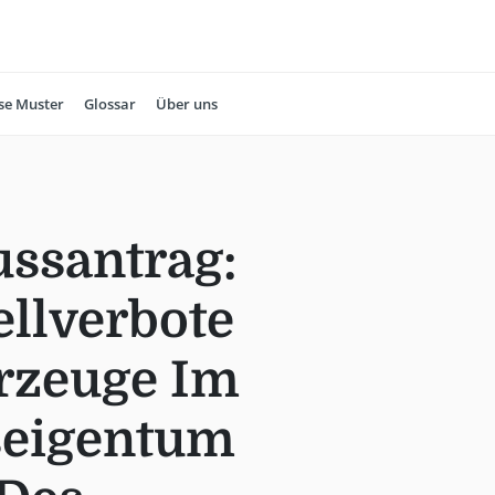
se Muster
Glossar
Über uns
ssantrag:
llverbote
hrzeuge Im
seigentum