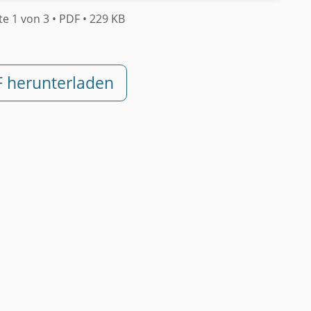
te 1 von 3
• PDF
• 229 KB
F herunterladen
rung •
Sofort verfügbar
• Rechtssicher