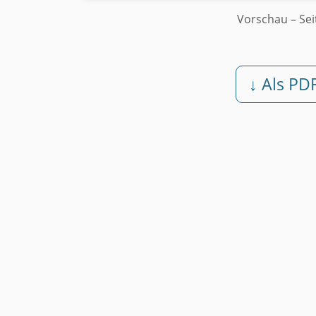
Vorschau
– Sei
↓ Als PD
Kostenlos • Ohne Registrie
Weitere Muster