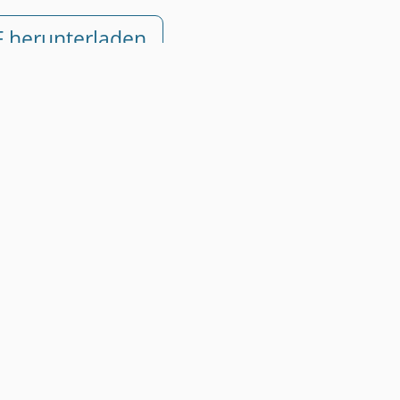
F herunterladen
rung •
Sofort verfügbar
• Rechtssicher
Muster Beschlussantrag Zur
Wohnungseigentümerversammlung: