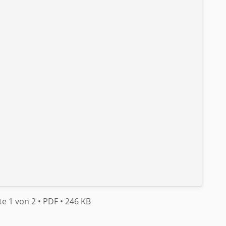
te 1 von 2
• PDF
• 246 KB