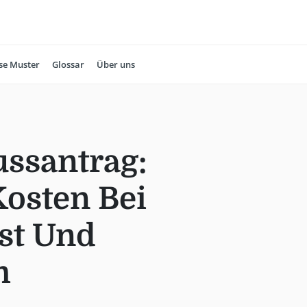
se Muster
Glossar
Über uns
ssantrag:
osten Bei
st Und
m