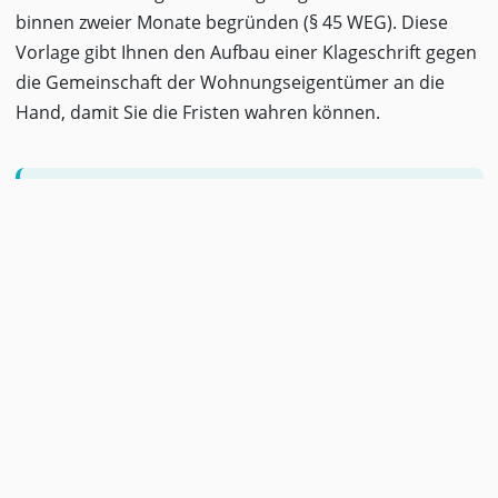
binnen zweier Monate begründen (§ 45 WEG). Diese
Vorlage gibt Ihnen den Aufbau einer Klageschrift gegen
die Gemeinschaft der Wohnungseigentümer an die
Hand, damit Sie die Fristen wahren können.
Hinweis:
Die Anfechtungsfrist von
einem Monat ist eine Ausschlussfrist –
nach Ablauf wird der Beschluss
bestandskräftig.
Was beinhaltet die
Vorlage?