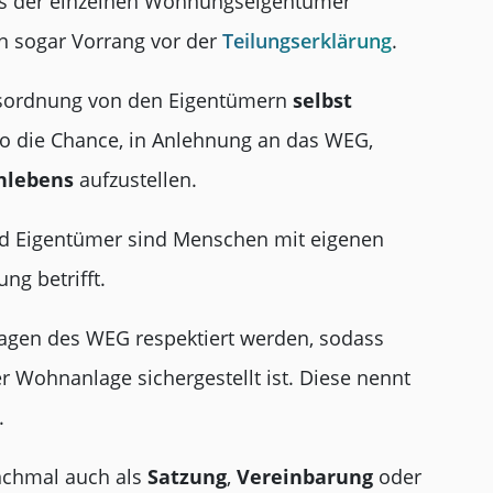
tnis der einzelnen Wohnungseigentümer
en sogar Vorrang vor der
Teilungserklärung
.
ftsordnung von den Eigentümern
selbst
lso die Chance, in Anlehnung an das WEG,
nlebens
aufzustellen.
d Eigentümer sind Menschen mit eigenen
g betrifft.
gen des WEG respektiert werden, sodass
Wohnanlage sichergestellt ist. Diese nennt
.
nchmal auch als
Satzung
,
Vereinbarung
oder