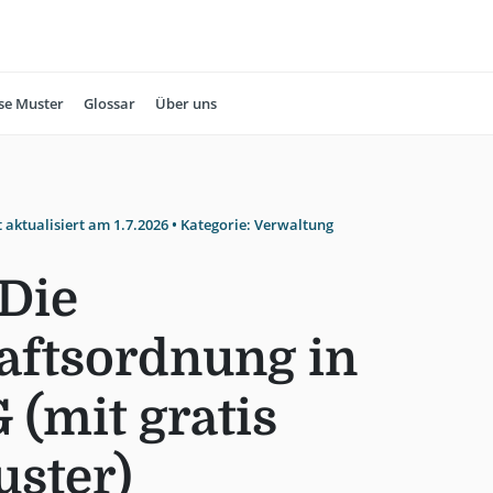
se Muster
Glossar
Über uns
t aktualisiert am
1.7.2026
• Kategorie:
Verwaltung
Die
ftsordnung in
(mit gratis
ster)