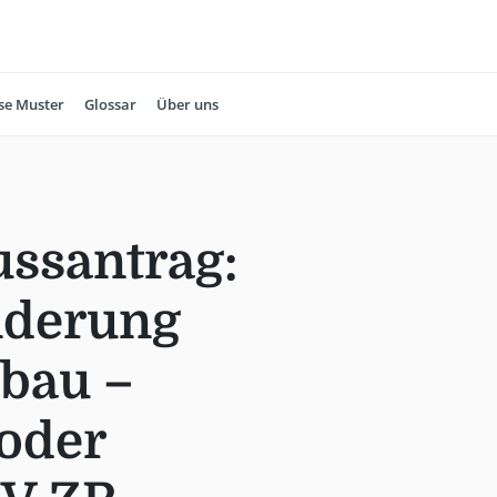
se Muster
Glossar
Über uns
ssantrag:
nderung
bau –
oder