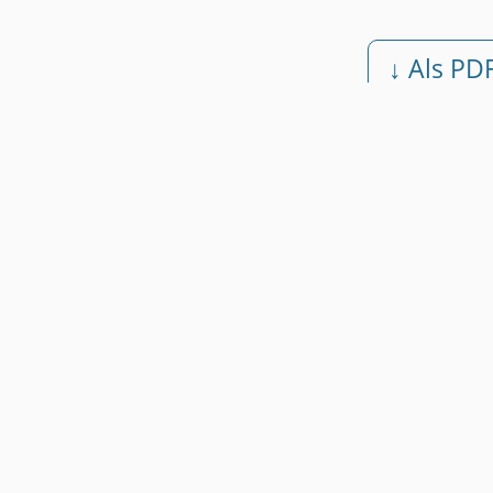
↓ Als PD
Kostenlos • Ohne Registrie
Weitere Muster
Muster Beschlussantrag: