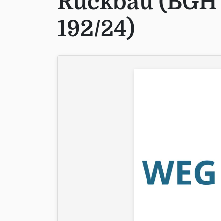
Rückbau (BGH
192/24)