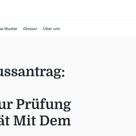
se Muster
Glossar
Über uns
ssantrag:
r Prüfung
ät Mit Dem