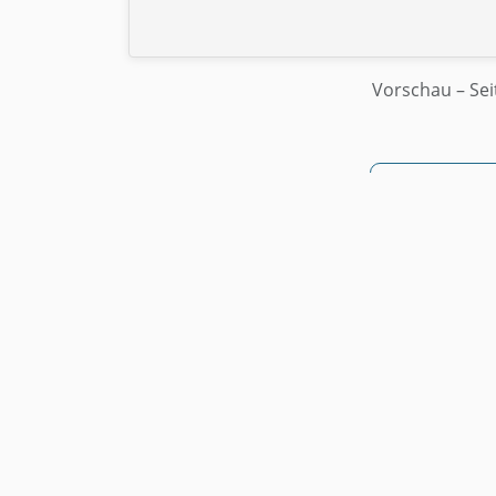
Vorschau
– Sei
↓ Als PD
Kostenlos • Ohne Registrie