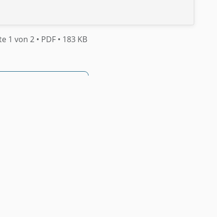
te 1 von 2
• PDF
• 183 KB
F herunterladen
rung •
Sofort verfügbar
• Rechtssicher