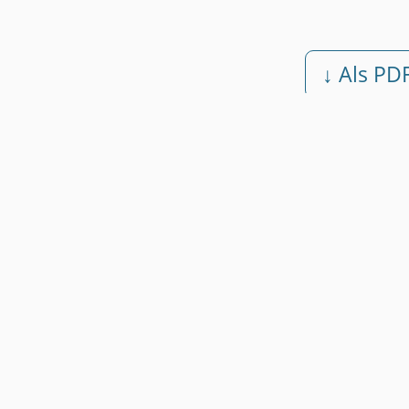
↓ Als PD
Kostenlos • Ohne Registrie
Weitere Muster