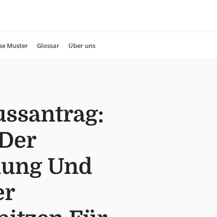
se Muster
Glossar
Über uns
ssantrag:
Der
nung Und
er