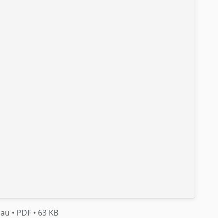
hau
• PDF
• 63 KB