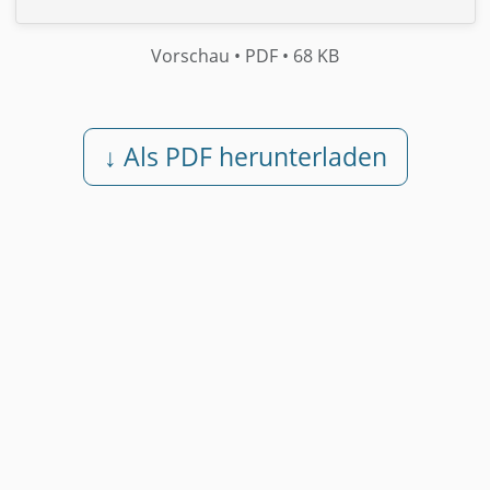
Vorschau
• PDF
• 68 KB
↓ Als PDF herunterladen
Kostenlos • Ohne Registrierung •
Sofort verfügbar
•
Rechtssicher