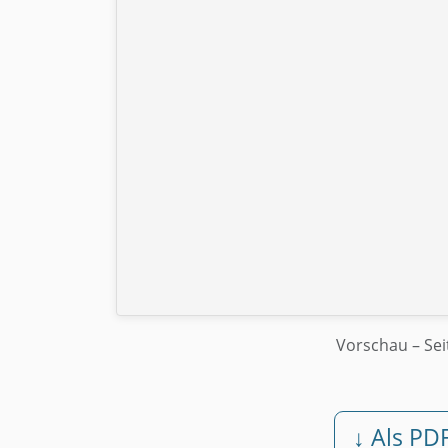
Vorschau
– Sei
↓ Als PD