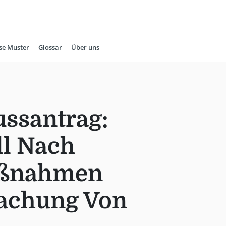
se Muster
Glossar
Über uns
ssantrag:
l Nach
aßnahmen
achung Von