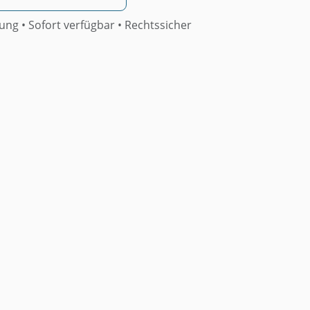
rung •
Sofort verfügbar
• Rechtssicher
Muster Beschlussantrag Zur
Ergänzung Der Hausordnung
Betreffend Cannabisanbau Und
Konsum