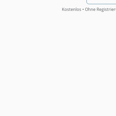
Kostenlos • Ohne Registrie
Weitere Muster
Muster Beschlussantrag: Regelung
Zur Installation Digitaler Türspione
Und Ergänzung Der Tagesordnung