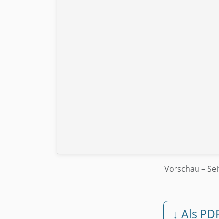
Vorschau
– Sei
↓ Als PD