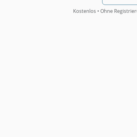
Kostenlos • Ohne Registrie
Weitere Muster
Muster Beschlussantrag Zur
Erweiterung Der
Gemeinschaftlichen Versicherung
Um Elementarschäden