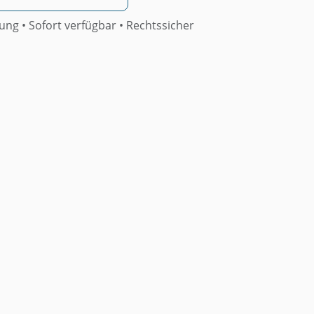
rung •
Sofort verfügbar
• Rechtssicher
Muster Beschlussantrag Zur
Prüfung Und Umsetzung Von
Regenwassermanagement
Massnahmen Nach Dem