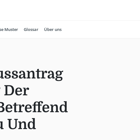
se Muster
Glossar
Über uns
ussantrag
 Der
etreffend
u Und