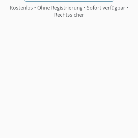
Kostenlos • Ohne Registrierung •
Sofort verfügbar
•
Rechtssicher
Weitere Muster
Muster Beschlussantrag: Zustimmung Zu
Einer Baulichen Veränderung Gemäss § 20
Abs. 1 Weg