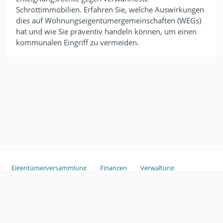
Schrottimmobilien. Erfahren Sie, welche Auswirkungen
dies auf Wohnungseigentümergemeinschaften (WEGs)
hat und wie Sie präventiv handeln können, um einen
kommunalen Eingriff zu vermeiden.
Eigentümerversammlung
Finanzen
Verwaltung
Sondereigentum
Copyright ©
2026
ganztags.
Glossar
Haftungsausschluss
Im
pressum
GmbH