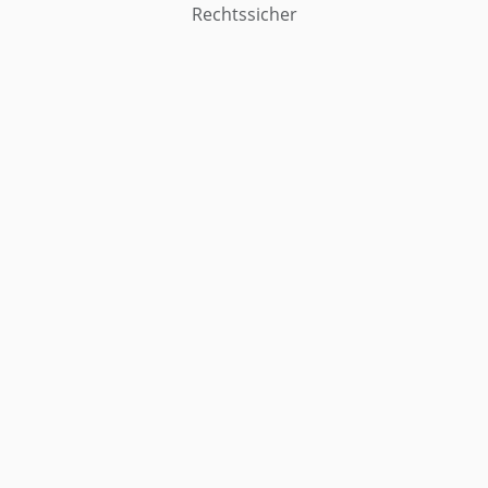
Rechtssicher
Weitere Muster
Muster Beschlussantrag: Genehmigung
Einer Baulichen Veränderung Gemäss § 20
Weg