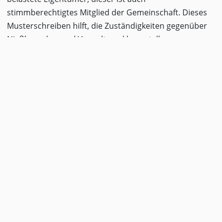
stimmberechtigtes Mitglied der Gemeinschaft. Dieses
Musterschreiben hilft, die Zuständigkeiten gegenüber
Nießbraucher und Verwaltung klarzustellen.
Hinweis:
Das Stimmrecht in der
Eigentümerversammlung steht
grundsätzlich dem im Grundbuch
eingetragenen Eigentümer zu, nicht
dem Nießbraucher.
Was beinhaltet die
Vorlage?