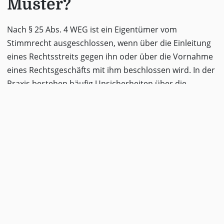
Muster?
Nach § 25 Abs. 4 WEG ist ein Eigentümer vom
Stimmrecht ausgeschlossen, wenn über die Einleitung
eines Rechtsstreits gegen ihn oder über die Vornahme
eines Rechtsgeschäfts mit ihm beschlossen wird. In der
Praxis bestehen häufig Unsicherheiten über die
Reichweite. Diese Vorlage hilft Ihnen, den
Stimmrechtsausschluss für einen konkreten
Tagesordnungspunkt klarzustellen.
Hinweis:
Der Ausschluss greift nur für
den betroffenen
Beschlussgegenstand, nicht für die
gesamte Versammlung.