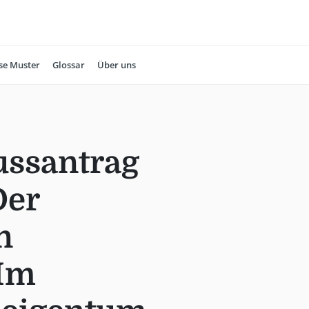
se Muster
Glossar
Über uns
ussantrag
Der
n
 Im