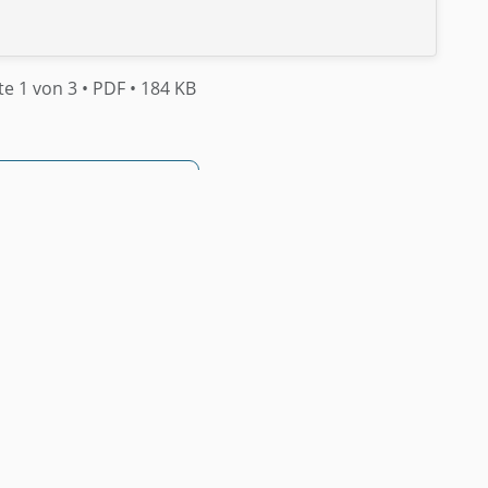
te 1 von 3
• PDF
• 184 KB
F herunterladen
rung •
Sofort verfügbar
• Rechtssicher