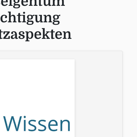
seigentum
ichtigung
tzaspekten