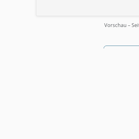
Vorschau
– Sei
↓ Als PD
Kostenlos • Ohne Registrie