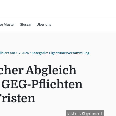
se Muster
Glossar
Über uns
lisiert am
1.7.2026
• Kategorie:
Eigentümerversammlung
cher Abgleich
GEG-Pflichten
risten
Bild mit KI generiert