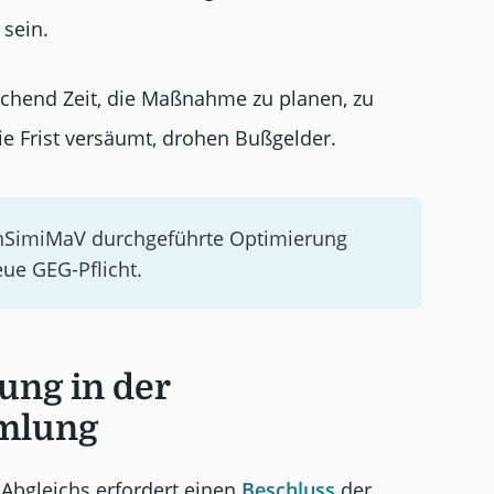
sein.
chend Zeit, die Maßnahme zu planen, zu
e Frist versäumt, drohen Bußgelder.
 EnSimiMaV durchgeführte Optimierung
neue GEG-Pflicht.
ung in der
mlung
Abgleichs erfordert einen
Beschluss
der