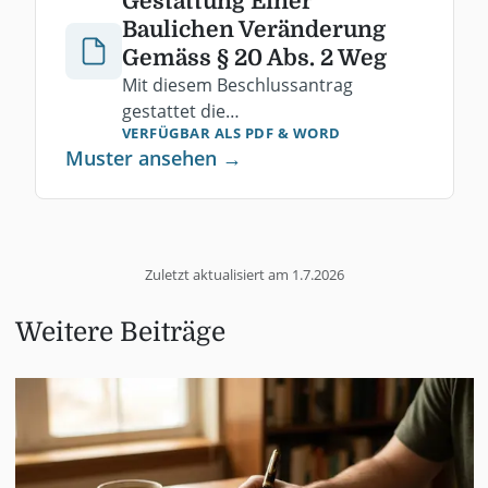
Gestattung Einer
Baulichen Veränderung
Gemäss § 20 Abs. 2 Weg
Mit diesem Beschlussantrag
gestattet die
VERFÜGBAR ALS PDF
& WORD
Eigentümerversammlung eine
Muster ansehen →
privilegierte bauliche Veränderung
nach § 20 Abs. 2 WEG. Kostenlos als
PDF herunterladen.
Zuletzt aktualisiert am
1.7.2026
Weitere Beiträge