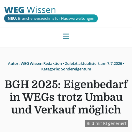
WEG
Wissen
NEU:
Branchenverzeichnis für Hausverwaltungen
Autor:
WEG Wissen Redaktion
• Zuletzt aktualisiert am
7.7.2026
•
Kategorie:
Sondereigentum
BGH 2025: Eigenbedarf
in WEGs trotz Umbau
und Verkauf möglich
Bild mit KI generiert