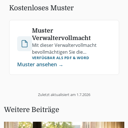
Kostenloses Muster
Muster
Verwaltervollmacht
Mit dieser Verwaltervollmacht
bevollmächtigen Sie die
VERFÜGBAR ALS PDF
& WORD
Hausverwaltung, bestimmte
Muster ansehen →
Aufgaben für die Gemeinschaft
wahrzunehmen. Kostenlos als PDF
herunterladen.
Zuletzt aktualisiert am
1.7.2026
Weitere Beiträge